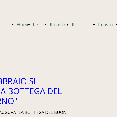
Home
Le
Il nostro
Il
I nostri
Page
nostre
impegno
candidato:
candidat
BBRAIO SI
LA BOTTEGA DEL
idee
per
PAOLO
RNO"
INAUGURA "LA BOTTEGA DEL BUON