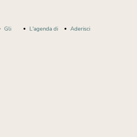
Gli
L'agenda di
Aderisci
i
sportelli
#ImpegnoVero
per i