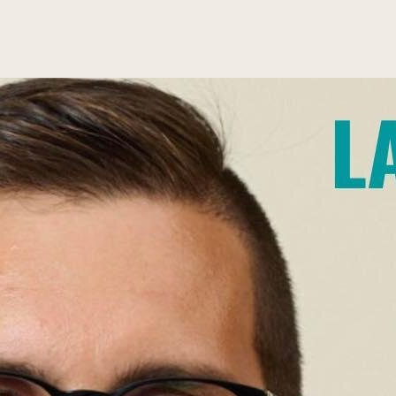
per
Campi
GANDOLA
Campi